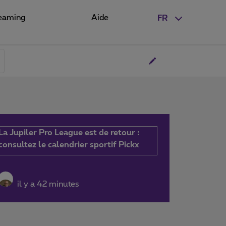
eaming
Aide
FR
La Jupiler Pro League est de retour :
consultez le calendrier sportif Pickx
il y a 42 minutes