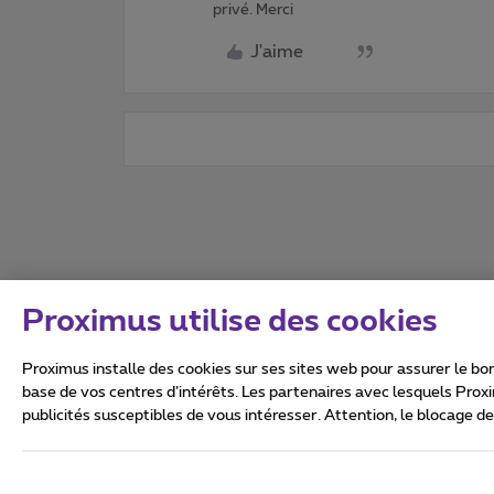
privé. Merci
J'aime
Proximus utilise des cookies
Proximus installe des cookies sur ses sites web pour assurer le bon
base de vos centres d’intérêts. Les partenaires avec lesquels Prox
publicités susceptibles de vous intéresser. Attention, le blocage d
Tous droits réservés. ©
2026
Conditions générales, info 
Vie privée
Politique de ge
Ce site a été créé et est gér