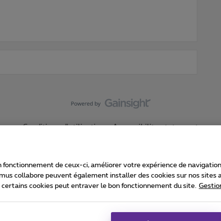
Conditions d'utilisation
Accessibility statement
 fonctionnement de ceux-ci, améliorer votre expérience de navigation, a
imus collabore peuvent également installer des cookies sur nos sites af
e certains cookies peut entraver le bon fonctionnement du site.
Gestio
Proximus
consommateur
Liste des prix et tarifs
Accessibilité
stion des cookies
Cookie manager
Coordonnées de l’entreprise
Ca
é conformément au droit belge.