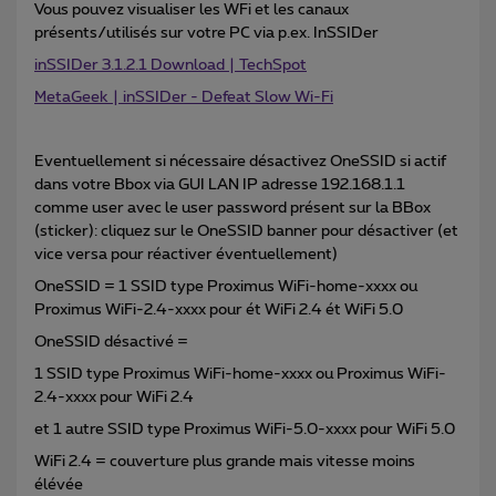
Vous pouvez visualiser les WFi et les canaux
présents/utilisés sur votre PC via p.ex. InSSIDer
inSSIDer 3.1.2.1 Download | TechSpot
MetaGeek | inSSIDer - Defeat Slow Wi-Fi
Eventuellement si nécessaire désactivez OneSSID si actif
dans votre Bbox via GUI LAN IP adresse 192.168.1.1
comme user avec le user password présent sur la BBox
(sticker): cliquez sur le OneSSID banner pour désactiver (et
vice versa pour réactiver éventuellement)
OneSSID = 1 SSID type Proximus WiFi-home-xxxx ou
Proximus WiFi-2.4-xxxx pour ét WiFi 2.4 ét WiFi 5.0
OneSSID désactivé =
1 SSID type Proximus WiFi-home-xxxx ou Proximus WiFi-
2.4-xxxx pour WiFi 2.4
et 1 autre SSID type Proximus WiFi-5.0-xxxx pour WiFi 5.0
WiFi 2.4 = couverture plus grande mais vitesse moins
élévée