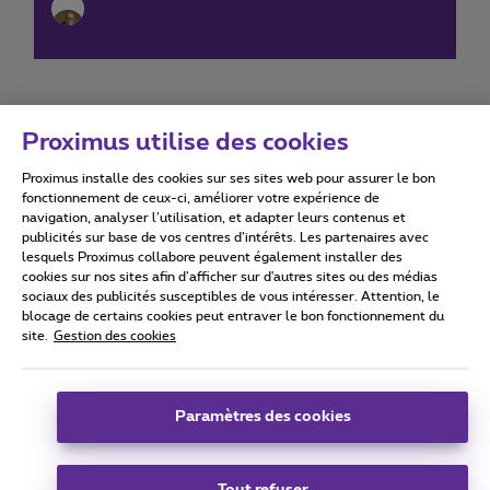
Proximus utilise des cookies
Proximus installe des cookies sur ses sites web pour assurer le bon
Conditions d'utilisation
Accessibility statement
fonctionnement de ceux-ci, améliorer votre expérience de
navigation, analyser l’utilisation, et adapter leurs contenus et
publicités sur base de vos centres d’intérêts. Les partenaires avec
lesquels Proximus collabore peuvent également installer des
cookies sur nos sites afin d’afficher sur d'autres sites ou des médias
sociaux des publicités susceptibles de vous intéresser. Attention, le
Tous droits réservés. ©
2026
Proximus
blocage de certains cookies peut entraver le bon fonctionnement du
site.
Gestion des cookies
Conditions générales, info consommateur
Liste des prix et tarifs
Accessibilité
Vie privée
Politique de gestion des cookies
Cookie manager
Coordonnées de l’entreprise
Paramètres des cookies
Ce site a été créé et est géré conformément au droit belge.
Boulevard du Roi Albert II 27 - B-1030 Bruxelles.