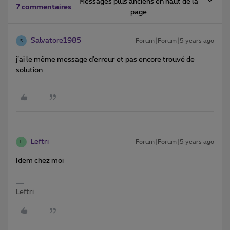
Messages plus anciens en haut de la
7 commentaires
page
Salvatore1985
Forum|Forum|5 years ago
S
j’ai le même message d’erreur et pas encore trouvé de
solution
Leftri
Forum|Forum|5 years ago
L
Idem chez moi
Leftri