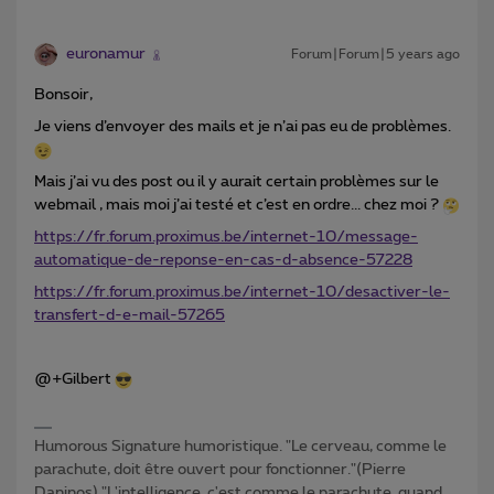
euronamur
Forum|Forum|5 years ago
Bonsoir,
Je viens d’envoyer des mails et je n’ai pas eu de problèmes.
Mais j’ai vu des post ou il y aurait certain problèmes sur le
webmail , mais moi j’ai testé et c’est en ordre... chez moi ?
https://fr.forum.proximus.be/internet-10/message-
automatique-de-reponse-en-cas-d-absence-57228
https://fr.forum.proximus.be/internet-10/desactiver-le-
transfert-d-e-mail-57265
@+Gilbert
Humorous Signature humoristique. "Le cerveau, comme le
parachute, doit être ouvert pour fonctionner."(Pierre
Daninos) "L'intelligence, c'est comme le parachute, quand