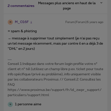
Messages plus anciens en haut de la
2 commentaires
page
M_016F
Forum|Forum|6 years ago
M
= spam & phisting
→ message à supprimer tout simplement (je n’ai pas reçu
un tel message récemment, mais par contre il en a déjà 3 de
“DHL” en 2 jours)
Conseil 1:Indiquez dans votre forum login profile votre n°
client et n° tél (utilisez un champ libre p.ex. ticket pour toute
info spécifique/privé au problème), info uniquement visible
par les collaborateurs Proximus // Conseil 2: Consultez les
FAQ
https://www.proximus.be/support/fr/id_zwpr_support/
particuliers/support.html
1 personne aime
N