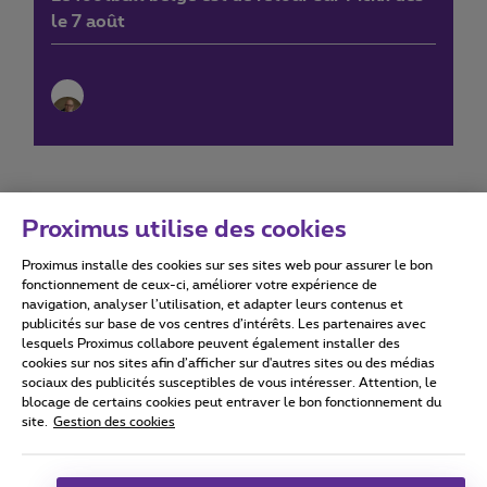
le 7 août
Proximus utilise des cookies
Proximus installe des cookies sur ses sites web pour assurer le bon
Conditions d'utilisation
Accessibility statement
fonctionnement de ceux-ci, améliorer votre expérience de
navigation, analyser l’utilisation, et adapter leurs contenus et
publicités sur base de vos centres d’intérêts. Les partenaires avec
lesquels Proximus collabore peuvent également installer des
cookies sur nos sites afin d’afficher sur d'autres sites ou des médias
sociaux des publicités susceptibles de vous intéresser. Attention, le
Tous droits réservés. ©
2026
Proximus
blocage de certains cookies peut entraver le bon fonctionnement du
site.
Gestion des cookies
Conditions générales, info consommateur
Liste des prix et tarifs
Accessibilité
Vie privée
Politique de gestion des cookies
Cookie manager