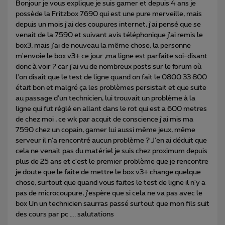
Bonjour je vous explique je suis gamer et depuis 4 ans je
possède la Fritzbox 7690 qui est une pure merveille, mais
depuis un mois j'ai des coupures internet, j'ai pensé que se
venait de la 7590 et suivant avis téléphonique j'ai remis le
box3, mais j'ai de nouveau la même chose, la personne
m'envoie le box v3+ ce jour ,ma ligne est parfaite soi-disant
donc à voir ? car j'ai vu de nombreux posts sur le forum où
l'on disait que le test de ligne quand on fait le 0800 33 800
était bon et malgré ça les problèmes persistait et que suite
au passage d'un technicien, lui trouvait un problème à la
ligne qui fut réglé en allant dans le rot qui est a 600 metres
de chez moi , ce wk par acquit de conscience j'ai mis ma
7590 chez un copain, gamer lui aussi même jeux, même
serveur il n'a rencontré aucun problème ? J'en ai déduit que
cela ne venait pas du matériel je suis chez proximum depuis
plus de 25 ans et c'est le premier problème que je rencontre
je doute que le faite de mettre le box v3+ change quelque
chose, surtout que quand vous faites le test de ligne il n'y a
pas de microcoupure, j'espère que si cela ne va pas avec le
box Un un technicien saurras passé surtout que mon fils suit
des cours par pc …. salutations