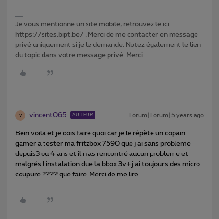
Je vous mentionne un site mobile, retrouvez le ici
https://sites.bipt.be/ . Merci de me contacter en message
privé uniquement si je le demande. Notez également le lien
du topic dans votre message privé. Merci
vincent065
Forum|Forum|5 years ago
AUTEUR
V
Bein voila et je dois faire quoi car je le répète un copain
gamer a tester ma fritzbox 7590 que j ai sans probleme
depuis3 ou 4 ans et il n as rencontré aucun probleme et
malgrés l instalation due la bbox 3v+ j ai toujours des micro
coupure ???? que faire Merci de me lire