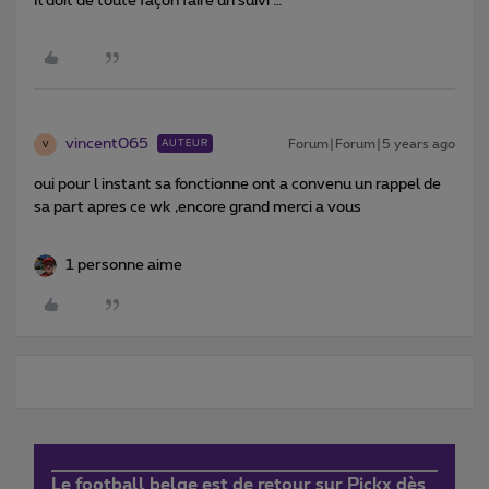
Il doit de toute façon faire un suivi …
vincent065
Forum|Forum|5 years ago
AUTEUR
V
oui pour l instant sa fonctionne ont a convenu un rappel de
sa part apres ce wk ,encore grand merci a vous
1 personne aime
Le football belge est de retour sur Pickx dès