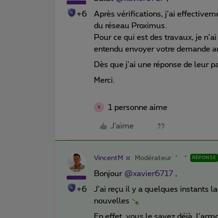
+6
Après vérifications, j’ai effectiv
du réseau Proximus.
Pour ce qui est des travaux, je n’a
entendu envoyer votre demande a
Dès que j’ai une réponse de leur 
Merci.
1 personne aime
X
J'aime
VincentM
Modérateur
RÉPONSE
Bonjour
@xavier6717
,
+6
J’ai reçu il y a quelques instants 
nouvelles
En effet, vous le savez déjà, l’armoi