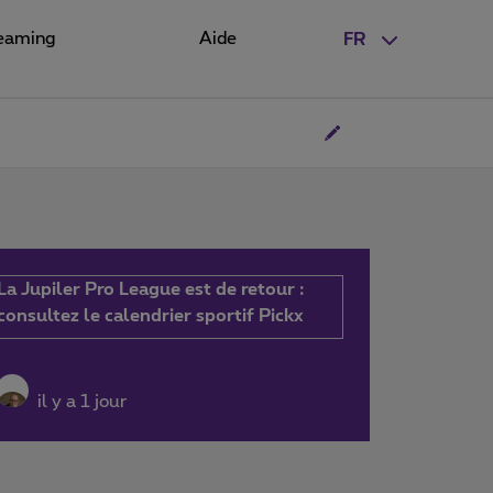
eaming
Aide
FR
La Jupiler Pro League est de retour :
consultez le calendrier sportif Pickx
il y a 1 jour