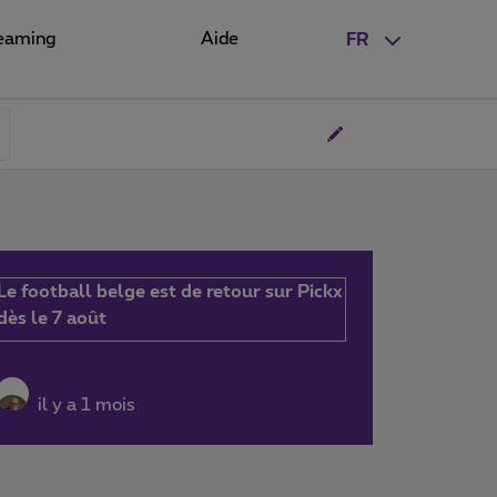
eaming
Aide
FR
Le football belge est de retour sur Pickx
dès le 7 août
il y a 1 mois