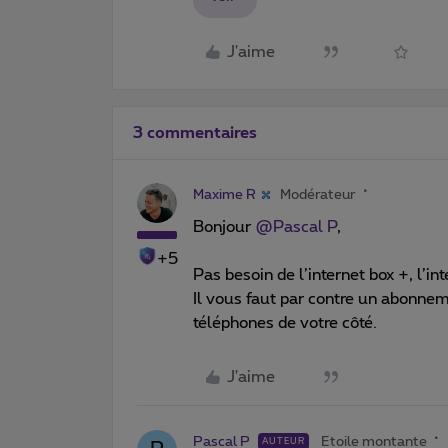
J'aime
3 commentaires
Maxime R
Modérateur
Bonjour ​
@Pascal P
,
+5
Pas besoin de l’internet box +, l’in
Il vous faut par contre un abonneme
téléphones de votre côté.
J'aime
Pascal P
Etoile montante
AUTEUR