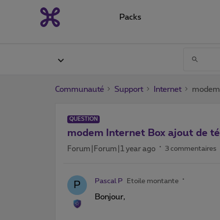
Packs
Communauté
Support
Internet
modem I
QUESTION
modem Internet Box ajout de t
Forum|Forum|1 year ago
3 commentaires
Pascal P
Etoile montante
P
Bonjour,