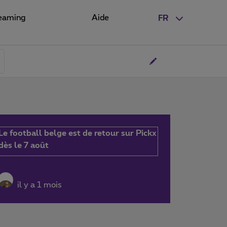
eaming
Aide
FR
Le football belge est de retour sur Pickx
dès le 7 août
il y a 1 mois