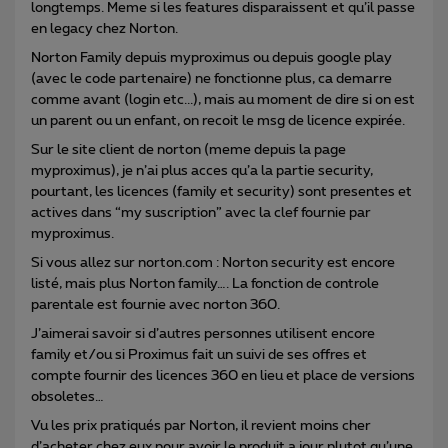
longtemps. Meme si les features disparaissent et qu’il passe
en legacy chez Norton.
Norton Family depuis myproximus ou depuis google play
(avec le code partenaire) ne fonctionne plus, ca demarre
comme avant (login etc...), mais au moment de dire si on est
un parent ou un enfant, on recoit le msg de licence expirée.
Sur le site client de norton (meme depuis la page
myproximus), je n’ai plus acces qu’a la partie security,
pourtant, les licences (family et security) sont presentes et
actives dans “my suscription” avec la clef fournie par
myproximus.
Si vous allez sur norton.com : Norton security est encore
listé, mais plus Norton family…. La fonction de controle
parentale est fournie avec norton 360.
J’aimerai savoir si d’autres personnes utilisent encore
family et/ou si Proximus fait un suivi de ses offres et
compte fournir des licences 360 en lieu et place de versions
obsoletes…
Vu les prix pratiqués par Norton, il revient moins cher
d’acheter chez eux pour avoir le produit a jour plutot qu’une