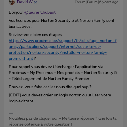
David W
Forum|Forum|6 years ago
Bonjour
@laurent.hubaut
Vos licences pour Norton Security 5 et Norton Family sont
bien actives.
Suiviez-vous bien ces étapes
https://www.proximus.be/support/fr/id_sfaqr_norton_f
amily/particuliers/support/internet/securite-et-
protection/norton-security/installer-norton-family-
premier.html
?
Pour rappel vous devez télécharger l’application via
Proximus - My Proximus - Mes produits - Norton Security 5
- Téléchargement de Norton Family Premier
Pouvez-vous faire ceci et nous dire quoi svp ?
[EDIT] vous devez créer un login norton ou utiliser votre
login existant
N’oubliez pas de cliquer sur « Meilleure réponse » une fois la
réponse obtenue à votre question !