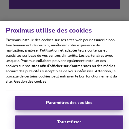
Proximus utilise des cookies
Proximus installe des cookies sur ses sites web pour assurer le bon
Conditions d'utilisation
Accessibility statement
fonctionnement de ceux-ci, améliorer votre expérience de
navigation, analyser l’utilisation, et adapter leurs contenus et
publicités sur base de vos centres d’intérêts. Les partenaires avec
lesquels Proximus collabore peuvent également installer des
cookies sur nos sites afin d’afficher sur d'autres sites ou des médias
sociaux des publicités susceptibles de vous intéresser. Attention, le
Tous droits réservés. ©
2026
Proximus
blocage de certains cookies peut entraver le bon fonctionnement du
site.
Gestion des cookies
Conditions générales, info consommateur
Liste des prix et tarifs
Accessibilité
Vie privée
Politique de gestion des cookies
Cookie manager
Coordonnées de l’entreprise
Paramètres des cookies
Ce site a été créé et est géré conformément au droit belge.
Boulevard du Roi Albert II 27 - B-1030 Bruxelles.
Tout refuser