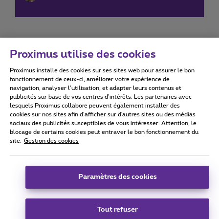
Proximus utilise des cookies
Proximus installe des cookies sur ses sites web pour assurer le bon
Conditions d'utilisation
Accessibility statement
fonctionnement de ceux-ci, améliorer votre expérience de
navigation, analyser l’utilisation, et adapter leurs contenus et
publicités sur base de vos centres d’intérêts. Les partenaires avec
lesquels Proximus collabore peuvent également installer des
cookies sur nos sites afin d’afficher sur d'autres sites ou des médias
sociaux des publicités susceptibles de vous intéresser. Attention, le
Tous droits réservés. ©
2026
Proximus
blocage de certains cookies peut entraver le bon fonctionnement du
site.
Gestion des cookies
Conditions générales, info consommateur
Liste des prix et tarifs
Accessibilité
Vie privée
Politique de gestion des cookies
Cookie manager
Coordonnées de l’entreprise
Paramètres des cookies
Ce site a été créé et est géré conformément au droit belge.
Boulevard du Roi Albert II 27 - B-1030 Bruxelles.
Tout refuser