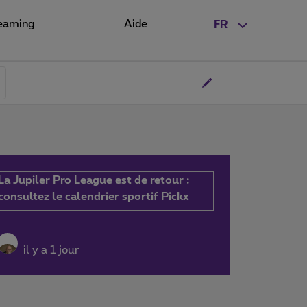
eaming
Aide
FR
La Jupiler Pro League est de retour :
consultez le calendrier sportif Pickx
il y a 1 jour