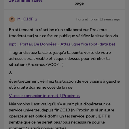
19 commentaires
page
M_016F
Forum|Forum|3 years ago
M
En attendant la réaction d’un collaborateur Proximus
(modérateur) sur ce forum publique vérifiez la situation via
ibpt | Portail De Données - Atlas ligne fixe (bipt-data.be)
= agrandissuez la carte jusqu’à la pointe verte de votre
adresse serait visible et cliquez dessus pour vériifier la
situation (Proximus/VOO/….)
&
éventuellement vérifiez la situation de vos voisins à gauche
et à droite du même côté de la rue
Vitesse connexion internet | Proximus
Néanmoins il est vrai qu’il n’y aurait plus d’opérateur de
service universel depuis fin 2013 (ni Proximus ni un autre
opérateur est obligé d’offir un tel service; pour l’IBPT il
semble que ce ne serait pas/plus nécessaire pour le
moment/jusqu’à nouvel ordre)