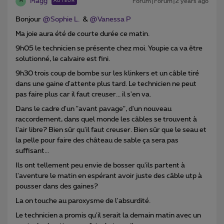
Magg
Forum|Forum|2 years ago
AUTEUR
M
Bonjour
@Sophie L.
&
@Vanessa P
Ma joie aura été de courte durée ce matin.
9h05 le technicien se présente chez moi.
Youpie ca va être
solutionné, le calvaire est fini.
9h30 trois coup de bombe sur les klinkers et un câble tiré
dans une gaine d'attente plus tard. Le technicien ne peut
pas faire plus car il faut creuser... il s'en va.
Dans le cadre d'un "avant pavage", d'un nouveau
raccordement, dans quel monde les câbles se trouvent à
l'air libre? Bien sûr qu'il faut creuser. Bien sûr que le seau et
la pelle pour faire des château de sable ça sera pas
suffisant...
Ils ont tellement peu envie de bosser qu'ils partent à
l'aventure le matin en espérant avoir juste des câble utp à
pousser dans des gaines?
La on touche au paroxysme de l'absurdité.
Le technicien a promis qu'il serait la demain matin avec un