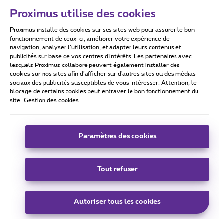
Proximus utilise des cookies
Proximus installe des cookies sur ses sites web pour assurer le bon
Conditions d'utilisation
Accessibility statement
fonctionnement de ceux-ci, améliorer votre expérience de
navigation, analyser l’utilisation, et adapter leurs contenus et
publicités sur base de vos centres d’intérêts. Les partenaires avec
lesquels Proximus collabore peuvent également installer des
cookies sur nos sites afin d’afficher sur d'autres sites ou des médias
sociaux des publicités susceptibles de vous intéresser. Attention, le
Tous droits réservés. ©
2026
Proximus
blocage de certains cookies peut entraver le bon fonctionnement du
site.
Gestion des cookies
Conditions générales, info consommateur
Liste des prix et tarifs
Accessibilité
Vie privée
Politique de gestion des cookies
Cookie manager
Coordonnées de l’entreprise
Paramètres des cookies
Ce site a été créé et est géré conformément au droit belge.
Boulevard du Roi Albert II 27 - B-1030 Bruxelles.
Tout refuser
Carrier & Wholesale Solutions
Autoriser tous les cookies
Proximus Group
|
Telindus
Jobs
|
Sitemap