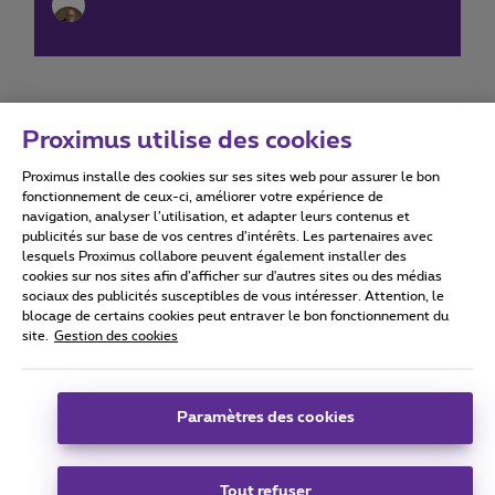
Proximus utilise des cookies
Proximus installe des cookies sur ses sites web pour assurer le bon
Conditions d'utilisation
Accessibility statement
fonctionnement de ceux-ci, améliorer votre expérience de
navigation, analyser l’utilisation, et adapter leurs contenus et
publicités sur base de vos centres d’intérêts. Les partenaires avec
lesquels Proximus collabore peuvent également installer des
cookies sur nos sites afin d’afficher sur d'autres sites ou des médias
sociaux des publicités susceptibles de vous intéresser. Attention, le
Tous droits réservés. ©
2026
Proximus
blocage de certains cookies peut entraver le bon fonctionnement du
site.
Gestion des cookies
Conditions générales, info consommateur
Liste des prix et tarifs
Accessibilité
Vie privée
Politique de gestion des cookies
Cookie manager
Coordonnées de l’entreprise
Paramètres des cookies
Ce site a été créé et est géré conformément au droit belge.
Boulevard du Roi Albert II 27 - B-1030 Bruxelles.
Tout refuser