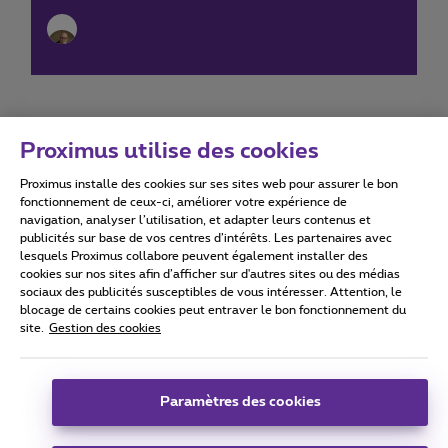
Proximus utilise des cookies
Proximus installe des cookies sur ses sites web pour assurer le bon
Conditions d'utilisation
Accessibility statement
fonctionnement de ceux-ci, améliorer votre expérience de
navigation, analyser l’utilisation, et adapter leurs contenus et
publicités sur base de vos centres d’intérêts. Les partenaires avec
lesquels Proximus collabore peuvent également installer des
cookies sur nos sites afin d’afficher sur d'autres sites ou des médias
sociaux des publicités susceptibles de vous intéresser. Attention, le
Tous droits réservés. ©
2026
Proximus
blocage de certains cookies peut entraver le bon fonctionnement du
site.
Gestion des cookies
Conditions générales, info consommateur
Liste des prix et tarifs
Accessibilité
Vie privée
Politique de gestion des cookies
Cookie manager
Coordonnées de l’entreprise
Paramètres des cookies
Ce site a été créé et est géré conformément au droit belge.
Boulevard du Roi Albert II 27 - B-1030 Bruxelles.