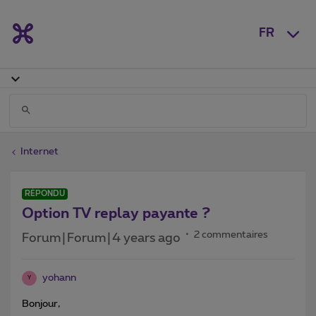
FR
Internet
RÉPONDU
Option TV replay payante ?
2 commentaires
Forum|Forum|4 years ago
yohann
Y
Bonjour,