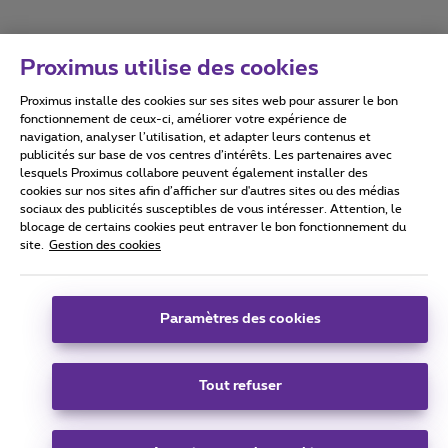
Proximus utilise des cookies
Proximus installe des cookies sur ses sites web pour assurer le bon
Conditions d'utilisation
Accessibility statement
fonctionnement de ceux-ci, améliorer votre expérience de
navigation, analyser l’utilisation, et adapter leurs contenus et
publicités sur base de vos centres d’intérêts. Les partenaires avec
lesquels Proximus collabore peuvent également installer des
cookies sur nos sites afin d’afficher sur d'autres sites ou des médias
sociaux des publicités susceptibles de vous intéresser. Attention, le
Tous droits réservés. ©
2026
Proximus
blocage de certains cookies peut entraver le bon fonctionnement du
site.
Gestion des cookies
Conditions générales, info consommateur
Liste des prix et tarifs
Accessibilité
Vie privée
Politique de gestion des cookies
Cookie manager
Coordonnées de l’entreprise
Paramètres des cookies
Ce site a été créé et est géré conformément au droit belge.
Boulevard du Roi Albert II 27 - B-1030 Bruxelles.
Tout refuser
Carrier & Wholesale Solutions