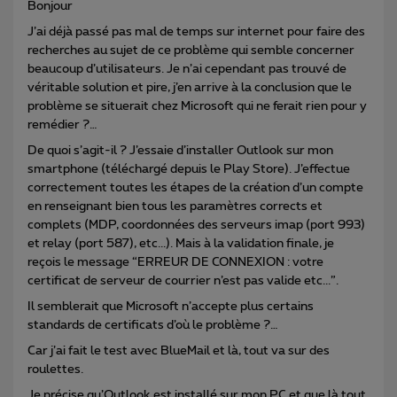
Bonjour
J’ai déjà passé pas mal de temps sur internet pour faire des
recherches au sujet de ce problème qui semble concerner
beaucoup d’utilisateurs. Je n’ai cependant pas trouvé de
véritable solution et pire, j’en arrive à la conclusion que le
problème se situerait chez Microsoft qui ne ferait rien pour y
remédier ?…
De quoi s’agit-il ? J’essaie d’installer Outlook sur mon
smartphone (téléchargé depuis le Play Store). J’effectue
correctement toutes les étapes de la création d’un compte
en renseignant bien tous les paramètres corrects et
complets (MDP, coordonnées des serveurs imap (port 993)
et relay (port 587), etc...). Mais à la validation finale, je
reçois le message “ERREUR DE CONNEXION : votre
certificat de serveur de courrier n’est pas valide etc...”.
Il semblerait que Microsoft n’accepte plus certains
standards de certificats d’où le problème ?…
Car j’ai fait le test avec BlueMail et là, tout va sur des
roulettes.
Je précise qu’Outlook est installé sur mon PC et que là tout