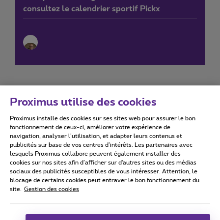
consultez le calendrier sportif Pickx
Proximus utilise des cookies
Proximus installe des cookies sur ses sites web pour assurer le bon
Conditions d'utilisation
Accessibility statement
fonctionnement de ceux-ci, améliorer votre expérience de
navigation, analyser l’utilisation, et adapter leurs contenus et
publicités sur base de vos centres d’intérêts. Les partenaires avec
lesquels Proximus collabore peuvent également installer des
cookies sur nos sites afin d’afficher sur d'autres sites ou des médias
sociaux des publicités susceptibles de vous intéresser. Attention, le
Tous droits réservés. ©
2026
Proximus
blocage de certains cookies peut entraver le bon fonctionnement du
site.
Gestion des cookies
Conditions générales, info consommateur
Liste des prix et tarifs
Accessibilité
Vie privée
Politique de gestion des cookies
Cookie manager