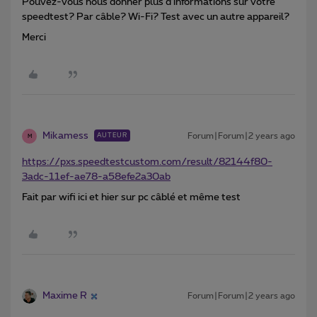
Pouvez-vous nous donner plus d’informations sur votre
speedtest? Par câble? Wi-Fi? Test avec un autre appareil?
Merci
Mikamess
Forum|Forum|2 years ago
AUTEUR
M
https://pxs.speedtestcustom.com/result/82144f80-
3adc-11ef-ae78-a58efe2a30ab
Fait par wifi ici et hier sur pc câblé et même test
Maxime R
Forum|Forum|2 years ago