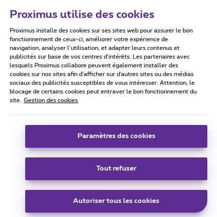
Proximus utilise des cookies
Proximus installe des cookies sur ses sites web pour assurer le bon
Conditions d'utilisation
Accessibility statement
fonctionnement de ceux-ci, améliorer votre expérience de
navigation, analyser l’utilisation, et adapter leurs contenus et
publicités sur base de vos centres d’intérêts. Les partenaires avec
lesquels Proximus collabore peuvent également installer des
cookies sur nos sites afin d’afficher sur d'autres sites ou des médias
sociaux des publicités susceptibles de vous intéresser. Attention, le
Tous droits réservés. ©
2026
Proximus
blocage de certains cookies peut entraver le bon fonctionnement du
site.
Gestion des cookies
Conditions générales, info consommateur
Liste des prix et tarifs
Accessibilité
Vie privée
Politique de gestion des cookies
Cookie manager
Coordonnées de l’entreprise
Paramètres des cookies
Ce site a été créé et est géré conformément au droit belge.
Boulevard du Roi Albert II 27 - B-1030 Bruxelles.
Tout refuser
Carrier & Wholesale Solutions
Autoriser tous les cookies
Proximus Group
|
Telindus
Jobs
|
Sitemap