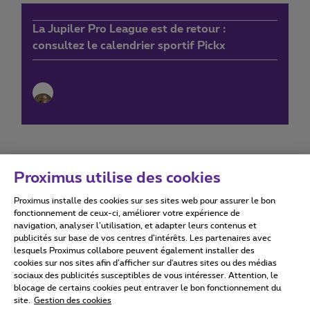
La Jupiler Pro League est de retour :
consultez le calendrier sportif Pickx
Proximus utilise des cookies
Proximus installe des cookies sur ses sites web pour assurer le bon
Conditions d'utilisation
Accessibility statement
fonctionnement de ceux-ci, améliorer votre expérience de
navigation, analyser l’utilisation, et adapter leurs contenus et
publicités sur base de vos centres d’intérêts. Les partenaires avec
lesquels Proximus collabore peuvent également installer des
cookies sur nos sites afin d’afficher sur d'autres sites ou des médias
sociaux des publicités susceptibles de vous intéresser. Attention, le
Tous droits réservés. ©
2026
Proximus
blocage de certains cookies peut entraver le bon fonctionnement du
site.
Gestion des cookies
Conditions générales, info consommateur