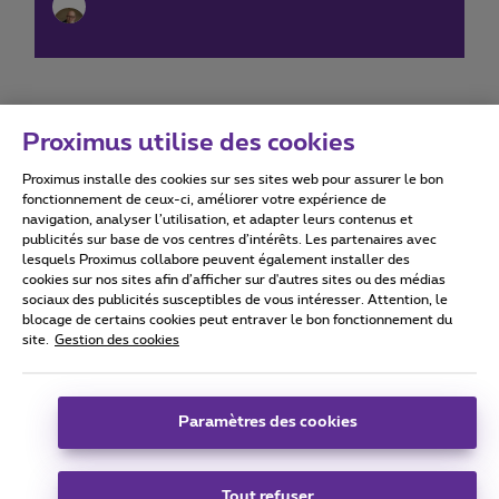
Proximus utilise des cookies
Proximus installe des cookies sur ses sites web pour assurer le bon
Conditions d'utilisation
Accessibility statement
fonctionnement de ceux-ci, améliorer votre expérience de
navigation, analyser l’utilisation, et adapter leurs contenus et
publicités sur base de vos centres d’intérêts. Les partenaires avec
lesquels Proximus collabore peuvent également installer des
cookies sur nos sites afin d’afficher sur d'autres sites ou des médias
sociaux des publicités susceptibles de vous intéresser. Attention, le
Tous droits réservés. ©
2026
Proximus
blocage de certains cookies peut entraver le bon fonctionnement du
site.
Gestion des cookies
Conditions générales, info consommateur
Liste des prix et tarifs
Accessibilité
Vie privée
Politique de gestion des cookies
Cookie manager
Coordonnées de l’entreprise
Paramètres des cookies
Ce site a été créé et est géré conformément au droit belge.
Boulevard du Roi Albert II 27 - B-1030 Bruxelles.
Tout refuser