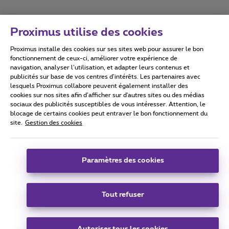
Proximus utilise des cookies
Proximus installe des cookies sur ses sites web pour assurer le bon
Conditions d'utilisation
Accessibility statement
fonctionnement de ceux-ci, améliorer votre expérience de
navigation, analyser l’utilisation, et adapter leurs contenus et
publicités sur base de vos centres d’intérêts. Les partenaires avec
lesquels Proximus collabore peuvent également installer des
cookies sur nos sites afin d’afficher sur d'autres sites ou des médias
sociaux des publicités susceptibles de vous intéresser. Attention, le
Tous droits réservés. ©
2026
Proximus
blocage de certains cookies peut entraver le bon fonctionnement du
site.
Gestion des cookies
Conditions générales, info consommateur
Liste des prix et tarifs
Accessibilité
Vie privée
Politique de gestion des cookies
Cookie manager
Coordonnées de l’entreprise
Paramètres des cookies
Ce site a été créé et est géré conformément au droit belge.
Boulevard du Roi Albert II 27 - B-1030 Bruxelles.
Tout refuser
Carrier & Wholesale Solutions