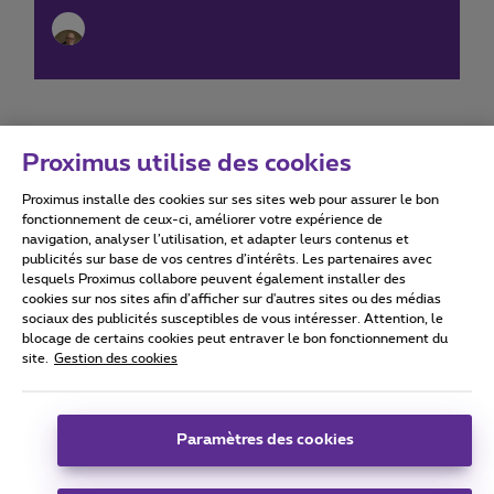
Proximus utilise des cookies
Proximus installe des cookies sur ses sites web pour assurer le bon
Conditions d'utilisation
Accessibility statement
fonctionnement de ceux-ci, améliorer votre expérience de
navigation, analyser l’utilisation, et adapter leurs contenus et
publicités sur base de vos centres d’intérêts. Les partenaires avec
lesquels Proximus collabore peuvent également installer des
cookies sur nos sites afin d’afficher sur d'autres sites ou des médias
sociaux des publicités susceptibles de vous intéresser. Attention, le
Tous droits réservés. ©
2026
Proximus
blocage de certains cookies peut entraver le bon fonctionnement du
site.
Gestion des cookies
Conditions générales, info consommateur
Liste des prix et tarifs
Accessibilité
Vie privée
Politique de gestion des cookies
Cookie manager
Coordonnées de l’entreprise
Paramètres des cookies
Ce site a été créé et est géré conformément au droit belge.
Boulevard du Roi Albert II 27 - B-1030 Bruxelles.