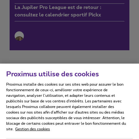
La Jupiler Pro League est de retour :
consultez le calendrier sportif Pickx
Proximus utilise des cookies
Proximus installe des cookies sur ses sites web pour assurer le bon
Conditions d'utilisation
Accessibility statement
fonctionnement de ceux-ci, améliorer votre expérience de
navigation, analyser l’utilisation, et adapter leurs contenus et
publicités sur base de vos centres d’intérêts. Les partenaires avec
lesquels Proximus collabore peuvent également installer des
cookies sur nos sites afin d’afficher sur d'autres sites ou des médias
sociaux des publicités susceptibles de vous intéresser. Attention, le
Tous droits réservés. ©
2026
Proximus
blocage de certains cookies peut entraver le bon fonctionnement du
site.
Gestion des cookies
Conditions générales, info consommateur
Liste des prix et tarifs
Accessibilité
Vie privée