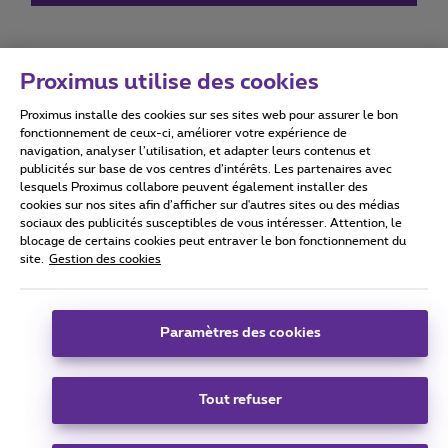
Proximus utilise des cookies
Proximus installe des cookies sur ses sites web pour assurer le bon
Conditions d'utilisation
Accessibility statement
fonctionnement de ceux-ci, améliorer votre expérience de
navigation, analyser l’utilisation, et adapter leurs contenus et
publicités sur base de vos centres d’intérêts. Les partenaires avec
lesquels Proximus collabore peuvent également installer des
cookies sur nos sites afin d’afficher sur d'autres sites ou des médias
sociaux des publicités susceptibles de vous intéresser. Attention, le
Tous droits réservés. ©
2026
Proximus
blocage de certains cookies peut entraver le bon fonctionnement du
site.
Gestion des cookies
Conditions générales, info consommateur
Liste des prix et tarifs
Accessibilité
Vie privée
Politique de gestion des cookies
Cookie manager
Coordonnées de l’entreprise
Paramètres des cookies
Ce site a été créé et est géré conformément au droit belge.
Boulevard du Roi Albert II 27 - B-1030 Bruxelles.
Tout refuser
Carrier & Wholesale Solutions