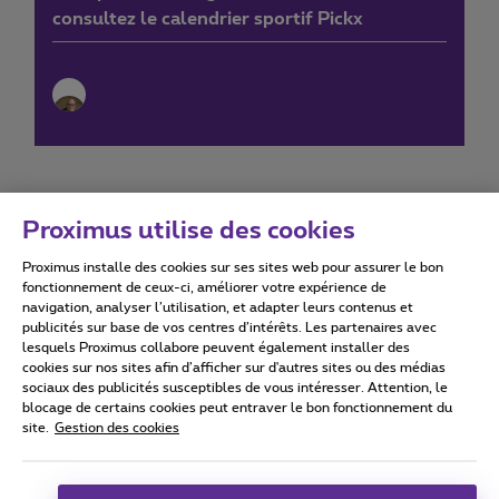
consultez le calendrier sportif Pickx
Proximus utilise des cookies
Proximus installe des cookies sur ses sites web pour assurer le bon
Conditions d'utilisation
Accessibility statement
fonctionnement de ceux-ci, améliorer votre expérience de
navigation, analyser l’utilisation, et adapter leurs contenus et
publicités sur base de vos centres d’intérêts. Les partenaires avec
lesquels Proximus collabore peuvent également installer des
cookies sur nos sites afin d’afficher sur d'autres sites ou des médias
sociaux des publicités susceptibles de vous intéresser. Attention, le
Tous droits réservés. ©
2026
Proximus
blocage de certains cookies peut entraver le bon fonctionnement du
site.
Gestion des cookies
Conditions générales, info consommateur
Liste des prix et tarifs
Accessibilité
Vie privée
Politique de gestion des cookies
Cookie manager