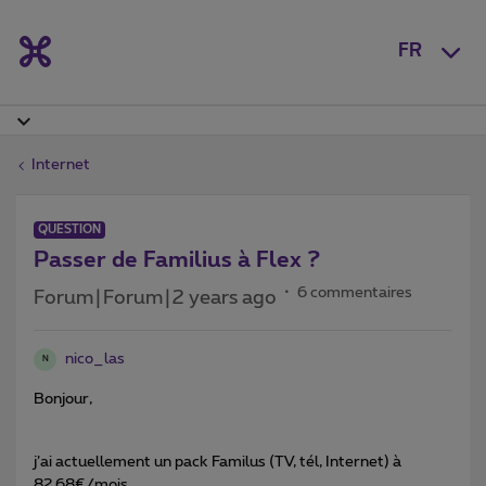
FR
Internet
QUESTION
Passer de Familius à Flex ?
6 commentaires
Forum|Forum|2 years ago
nico_las
N
Bonjour,
j’ai actuellement un pack Familus (TV, tél, Internet) à
82,68€/mois.