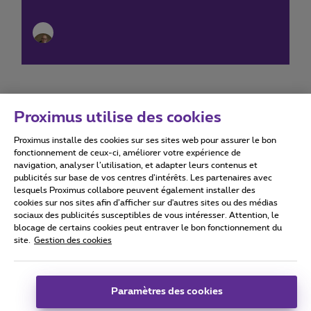
Proximus utilise des cookies
Proximus installe des cookies sur ses sites web pour assurer le bon
Conditions d'utilisation
Accessibility statement
fonctionnement de ceux-ci, améliorer votre expérience de
navigation, analyser l’utilisation, et adapter leurs contenus et
publicités sur base de vos centres d’intérêts. Les partenaires avec
lesquels Proximus collabore peuvent également installer des
cookies sur nos sites afin d’afficher sur d'autres sites ou des médias
sociaux des publicités susceptibles de vous intéresser. Attention, le
Tous droits réservés. ©
2026
Proximus
blocage de certains cookies peut entraver le bon fonctionnement du
site.
Gestion des cookies
Conditions générales, info consommateur
Liste des prix et tarifs
Accessibilité
Vie privée
Politique de gestion des cookies
Cookie manager
Coordonnées de l’entreprise
Paramètres des cookies
Ce site a été créé et est géré conformément au droit belge.