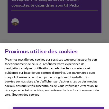
consultez le calendrier sportif Pickx
Proximus utilise des cookies
Proximus installe des cookies sur ses sites web pour assurer le bon
Conditions d'utilisation
Accessibility statement
fonctionnement de ceux-ci, améliorer votre expérience de
navigation, analyser l’utilisation, et adapter leurs contenus et
publicités sur base de vos centres d’intérêts. Les partenaires avec
lesquels Proximus collabore peuvent également installer des
cookies sur nos sites afin d’afficher sur d'autres sites ou des médias
sociaux des publicités susceptibles de vous intéresser. Attention, le
Tous droits réservés. ©
2026
Proximus
blocage de certains cookies peut entraver le bon fonctionnement du
site.
Gestion des cookies
Conditions générales, info consommateur
Liste des prix et tarifs
Accessibilité
Vie privée
Politique de gestion des cookies
Cookie manager