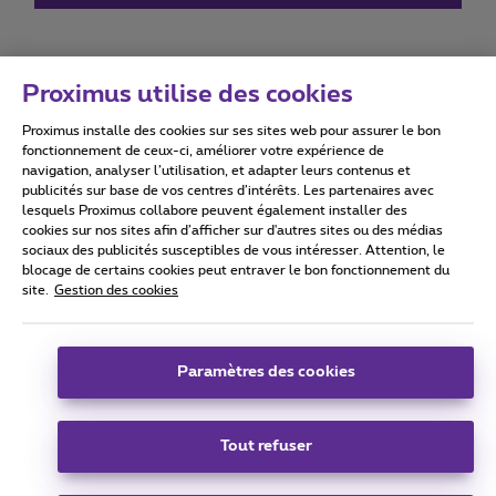
Proximus utilise des cookies
Proximus installe des cookies sur ses sites web pour assurer le bon
Conditions d'utilisation
Accessibility statement
fonctionnement de ceux-ci, améliorer votre expérience de
navigation, analyser l’utilisation, et adapter leurs contenus et
publicités sur base de vos centres d’intérêts. Les partenaires avec
lesquels Proximus collabore peuvent également installer des
cookies sur nos sites afin d’afficher sur d'autres sites ou des médias
sociaux des publicités susceptibles de vous intéresser. Attention, le
Tous droits réservés. ©
2026
Proximus
blocage de certains cookies peut entraver le bon fonctionnement du
site.
Gestion des cookies
Conditions générales, info consommateur
Liste des prix et tarifs
Accessibilité
Vie privée
Politique de gestion des cookies
Cookie manager
Coordonnées de l’entreprise
Paramètres des cookies
Ce site a été créé et est géré conformément au droit belge.
Boulevard du Roi Albert II 27 - B-1030 Bruxelles.
Tout refuser