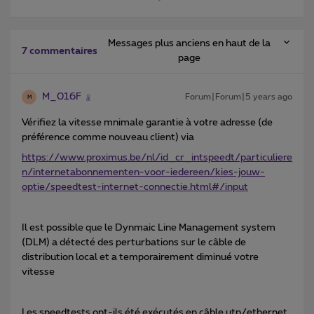
Messages plus anciens en haut de la
7 commentaires
page
M_016F
Forum|Forum|5 years ago
M
Vérifiez la vitesse mnimale garantie à votre adresse (de
préférence comme nouveau client) via
https://www.proximus.be/nl/id_cr_intspeedt/particuliere
n/internetabonnementen-voor-iedereen/kies-jouw-
optie/speedtest-internet-connectie.html#/input
Il est possible que le Dynmaic Line Management system
(DLM) a détecté des perturbations sur le câble de
distribution local et a temporairement diminué votre
vitesse
Les speedtests ont-ils été exécutés en câble utp/ethernet