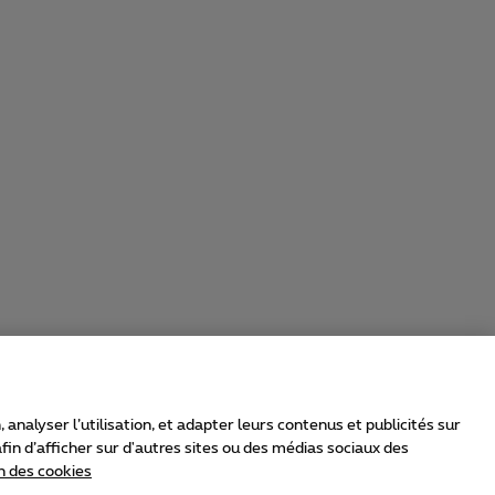
nalyser l’utilisation, et adapter leurs contenus et publicités sur
in d’afficher sur d'autres sites ou des médias sociaux des
n des cookies