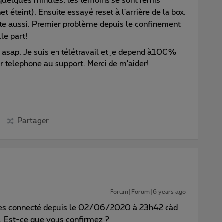
quelques minutes, les témoins se sont remis
éteint). Ensuite essayé reset à l'arrière de la box.
te aussi. Premier problème depuis le confinement
le part!
 asap. Je suis en télétravail et je depend à100%
r telephone au support. Merci de m'aider!
Partager
Forum|Forum|6 years ago
tes connecté depuis le 02/06/2020 à 23h42 càd
. Est-ce que vous confirmez ?