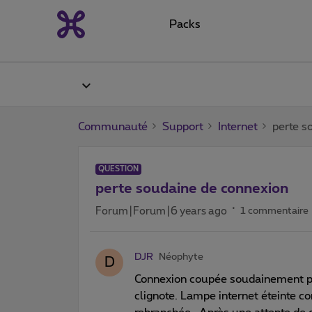
Packs
Communauté
Support
Internet
perte s
QUESTION
perte soudaine de connexion
Forum|Forum|6 years ago
1 commentaire
DJR
Néophyte
D
Connexion coupée soudainement p
clignote. Lampe internet éteinte c