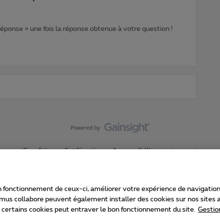
 réponse » une fois la réponse obtenue à votre question !
Conditions d'utilisation
Accessibility statement
 fonctionnement de ceux-ci, améliorer votre expérience de navigation, a
imus collabore peuvent également installer des cookies sur nos sites af
e certains cookies peut entraver le bon fonctionnement du site.
Gestio
Proximus