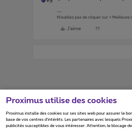
+5
N’oubliez pas de cliquer sur « Meilleure
J'aime
Proximus utilise des cookies
Proximus installe des cookies sur ses sites web pour assurer le bon
base de vos centres d’intérêts. Les partenaires avec lesquels Prox
publicités susceptibles de vous intéresser. Attention, le blocage d
Tous droits réservés. ©
2026