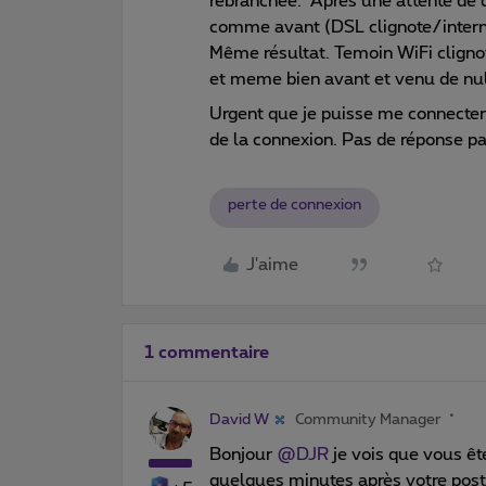
rebranchée. Après une attente de 
comme avant (DSL clignote/internet 
Même résultat. Temoin WiFi cligno
et meme bien avant et venu de nul
Urgent que je puisse me connecter
de la connexion. Pas de réponse pa
perte de connexion
J'aime
1 commentaire
David W
Community Manager
Bonjour
@DJR
je vois que vous ê
quelques minutes après votre post