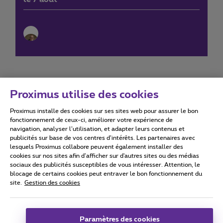
Proximus utilise des cookies
Proximus installe des cookies sur ses sites web pour assurer le bon
Conditions d'utilisation
Accessibility statement
fonctionnement de ceux-ci, améliorer votre expérience de
navigation, analyser l’utilisation, et adapter leurs contenus et
publicités sur base de vos centres d’intérêts. Les partenaires avec
lesquels Proximus collabore peuvent également installer des
cookies sur nos sites afin d’afficher sur d'autres sites ou des médias
sociaux des publicités susceptibles de vous intéresser. Attention, le
Tous droits réservés. ©
2026
Proximus
blocage de certains cookies peut entraver le bon fonctionnement du
site.
Gestion des cookies
Conditions générales, info consommateur
Liste des prix et tarifs
Accessibilité
Vie privée
Politique de gestion des cookies
Cookie manager
Coordonnées de l’entreprise
Paramètres des cookies