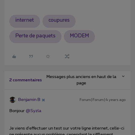
internet
coupures
Perte de paquets
MODEM
Messages plus anciens en haut de la
2 commentaires
page
Benjamin B
Forum|Forum|4 years ago
Bonjour
@Syzla
Je viens d'effectuer un test sur votre ligne internet, celle-ci
ne présente aucun problème, cependant le sifflement