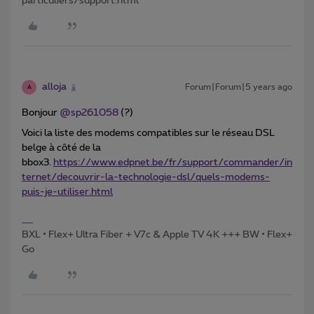
particuliers/support.html
alloja
Forum|Forum|5 years ago
A
Bonjour
@sp261058
(?)
Voici la liste des modems compatibles sur le réseau DSL
belge à côté de la
bbox3.
https://www.edpnet.be/fr/support/commander/in
ternet/decouvrir-la-technologie-dsl/quels-modems-
puis-je-utiliser.html
BXL • Flex+ Ultra Fiber + V7c & Apple TV 4K +++ BW • Flex+
Go