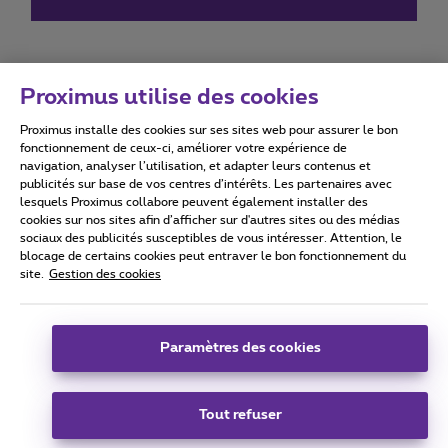
Proximus utilise des cookies
Proximus installe des cookies sur ses sites web pour assurer le bon
Conditions d'utilisation
Accessibility statement
fonctionnement de ceux-ci, améliorer votre expérience de
navigation, analyser l’utilisation, et adapter leurs contenus et
publicités sur base de vos centres d’intérêts. Les partenaires avec
lesquels Proximus collabore peuvent également installer des
cookies sur nos sites afin d’afficher sur d'autres sites ou des médias
sociaux des publicités susceptibles de vous intéresser. Attention, le
Tous droits réservés. ©
2026
Proximus
blocage de certains cookies peut entraver le bon fonctionnement du
site.
Gestion des cookies
Conditions générales, info consommateur
Liste des prix et tarifs
Accessibilité
Vie privée
Politique de gestion des cookies
Cookie manager
Coordonnées de l’entreprise
Paramètres des cookies
Ce site a été créé et est géré conformément au droit belge.
Boulevard du Roi Albert II 27 - B-1030 Bruxelles.
Tout refuser