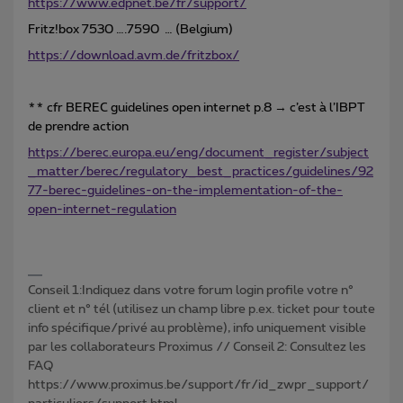
https://www.edpnet.be/fr/support/
Fritz!box 7530 ….7590 … (Belgium)
https://download.avm.de/fritzbox/
** cfr BEREC guidelines open internet p.8 → c’est à l’IBPT
de prendre action
https://berec.europa.eu/eng/document_register/subject
_matter/berec/regulatory_best_practices/guidelines/92
77-berec-guidelines-on-the-implementation-of-the-
open-internet-regulation
Conseil 1:Indiquez dans votre forum login profile votre n°
client et n° tél (utilisez un champ libre p.ex. ticket pour toute
info spécifique/privé au problème), info uniquement visible
par les collaborateurs Proximus // Conseil 2: Consultez les
FAQ
https://www.proximus.be/support/fr/id_zwpr_support/