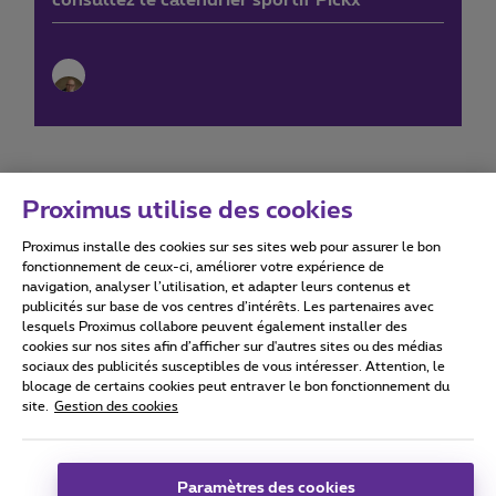
Proximus utilise des cookies
Proximus installe des cookies sur ses sites web pour assurer le bon
Conditions d'utilisation
Accessibility statement
fonctionnement de ceux-ci, améliorer votre expérience de
navigation, analyser l’utilisation, et adapter leurs contenus et
publicités sur base de vos centres d’intérêts. Les partenaires avec
lesquels Proximus collabore peuvent également installer des
cookies sur nos sites afin d’afficher sur d'autres sites ou des médias
sociaux des publicités susceptibles de vous intéresser. Attention, le
Tous droits réservés. ©
2026
Proximus
blocage de certains cookies peut entraver le bon fonctionnement du
site.
Gestion des cookies
Conditions générales, info consommateur
Liste des prix et tarifs
Accessibilité
Vie privée
Politique de gestion des cookies
Cookie manager
Coordonnées de l’entreprise
Paramètres des cookies