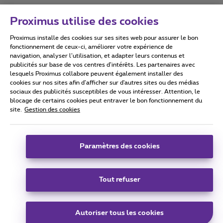
Proximus utilise des cookies
Proximus installe des cookies sur ses sites web pour assurer le bon
Conditions d'utilisation
Accessibility statement
fonctionnement de ceux-ci, améliorer votre expérience de
navigation, analyser l’utilisation, et adapter leurs contenus et
publicités sur base de vos centres d’intérêts. Les partenaires avec
lesquels Proximus collabore peuvent également installer des
cookies sur nos sites afin d’afficher sur d'autres sites ou des médias
sociaux des publicités susceptibles de vous intéresser. Attention, le
Tous droits réservés. ©
2026
Proximus
blocage de certains cookies peut entraver le bon fonctionnement du
site.
Gestion des cookies
Conditions générales, info consommateur
Liste des prix et tarifs
Accessibilité
Vie privée
Politique de gestion des cookies
Cookie manager
Coordonnées de l’entreprise
Paramètres des cookies
Ce site a été créé et est géré conformément au droit belge.
Boulevard du Roi Albert II 27 - B-1030 Bruxelles.
Tout refuser
Carrier & Wholesale Solutions
Autoriser tous les cookies
Proximus Group
|
Telindus