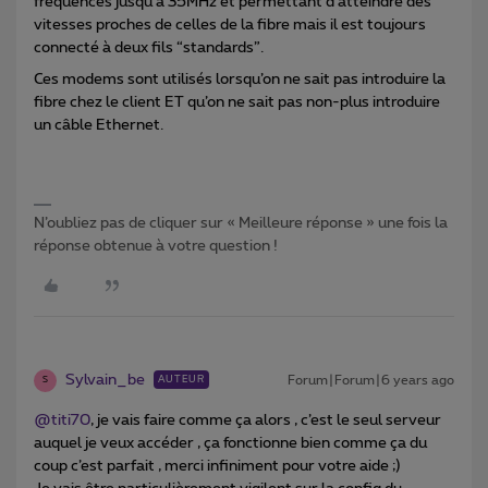
fréquences jusqu’à 35MHz et permettant d’atteindre des
vitesses proches de celles de la fibre mais il est toujours
connecté à deux fils “standards”.
Ces modems sont utilisés lorsqu’on ne sait pas introduire la
fibre chez le client ET qu’on ne sait pas non-plus introduire
un câble Ethernet.
N’oubliez pas de cliquer sur « Meilleure réponse » une fois la
réponse obtenue à votre question !
Sylvain_be
Forum|Forum|6 years ago
AUTEUR
S
@titi70
, je vais faire comme ça alors , c’est le seul serveur
auquel je veux accéder , ça fonctionne bien comme ça du
coup c’est parfait , merci infiniment pour votre aide ;)