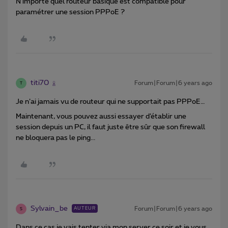
N’importe quel routeur basique est compatible pour
paramétrer une session PPPoE ?
titi70
Forum|Forum|6 years ago
T
Je n’ai jamais vu de routeur qui ne supportait pas PPPoE…
Maintenant, vous pouvez aussi essayer d’établir une
session depuis un PC, il faut juste être sûr que son firewall
ne bloquera pas le ping...
Sylvain_be
Forum|Forum|6 years ago
AUTEUR
S
Dans ce cas je vais tenter via mon server ce soir et je vous