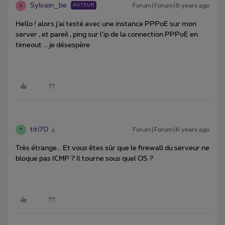
Sylvain_be
Forum|Forum|6 years ago
AUTEUR
S
Hello ! alors j’ai testé avec une instance PPPoE sur mon
server , et pareil , ping sur l’ip de la connection PPPoE en
timeout … je désespère
titi70
Forum|Forum|6 years ago
T
Très étrange… Et vous êtes sûr que le firewall du serveur ne
bloque pas ICMP ? Il tourne sous quel OS ?