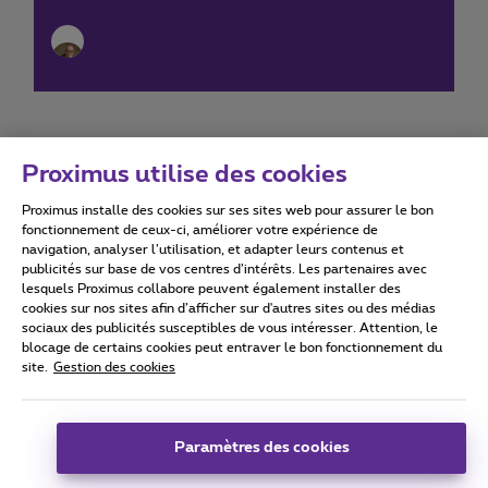
Proximus utilise des cookies
Proximus installe des cookies sur ses sites web pour assurer le bon
Conditions d'utilisation
Accessibility statement
fonctionnement de ceux-ci, améliorer votre expérience de
navigation, analyser l’utilisation, et adapter leurs contenus et
publicités sur base de vos centres d’intérêts. Les partenaires avec
lesquels Proximus collabore peuvent également installer des
cookies sur nos sites afin d’afficher sur d'autres sites ou des médias
sociaux des publicités susceptibles de vous intéresser. Attention, le
Tous droits réservés. ©
2026
Proximus
blocage de certains cookies peut entraver le bon fonctionnement du
site.
Gestion des cookies
Conditions générales, info consommateur
Liste des prix et tarifs
Accessibilité
Vie privée
Politique de gestion des cookies
Cookie manager
Coordonnées de l’entreprise
Paramètres des cookies
Ce site a été créé et est géré conformément au droit belge.
Boulevard du Roi Albert II 27 - B-1030 Bruxelles.