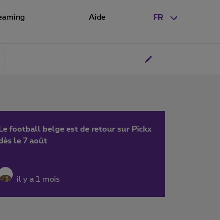
eaming
Aide
FR
Le football belge est de retour sur Pickx
dès le 7 août
il y a 1 mois