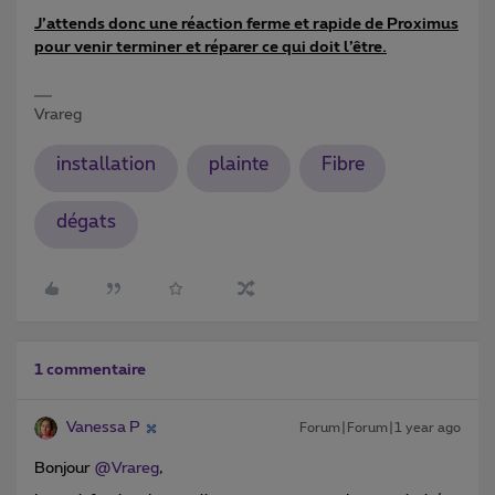
J’attends donc une réaction ferme et rapide de Proximus
pour venir terminer et réparer ce qui doit l’être.
Vrareg
installation
plainte
Fibre
dégats
1 commentaire
Vanessa P
Forum|Forum|1 year ago
Bonjour ​
@Vrareg
,