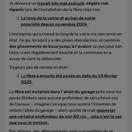
Je dénonce un
travail très mal exécuté
,
dégâts mal
réparés
lors de l’installation de la fibre chez moi.
Le long de la voirie et au bas de notre
propriété depuis novembre 2024
:
L’entreprise qui a creusé le long de la voirie n’a rien remis en
état. Ce qui, lorsqu’il y a des pluies abondantes, occasionne
des glissements de boue jusqu’à l’avaloir
un peu plus loin.
Celui-ci est régulièrement bouché et la commune en a
assez de venir le déboucher.
Toujours pas de remise en état !
La
fibre a ensuite été posée en date du 19 février
2025
:
La
fibre est installée dans l’allée du garage
juste sous les
pavés Klinkers sans aucune profondeur de sécurité en cas
de travaux – imaginez lorsque nous aurons l’intention de
refaire l’allée du garage – alors qu’elle devrait
respecter
une certaine profondeur de min 60 cm … cela n’est le cas
que sous le trottoir.
Par ailleurs, des affaissements sont susceptibles de se