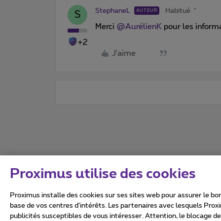
StephaneL
Habitué
AUTEUR
S
Merci ​
@AurélienK
pour les informa
+2
J'aime
Proximus utilise des cookies
Proximus installe des cookies sur ses sites web pour assurer le bon
base de vos centres d’intérêts. Les partenaires avec lesquels Prox
publicités susceptibles de vous intéresser. Attention, le blocage d
Tous droits réservés. ©
2026