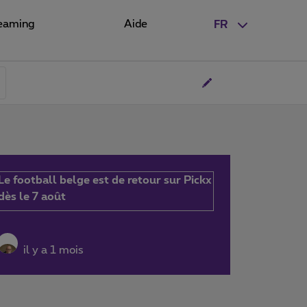
eaming
Aide
FR
Le football belge est de retour sur Pickx
dès le 7 août
il y a 1 mois