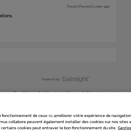
Forum|Forum|1 year ago
tions.
Conditions d'utilisation
Accessibility statement
 fonctionnement de ceux-ci, améliorer votre expérience de navigation, a
imus collabore peuvent également installer des cookies sur nos sites af
e certains cookies peut entraver le bon fonctionnement du site.
Gestio
Proximus