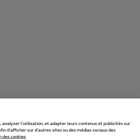
nalyser l’utilisation, et adapter leurs contenus et publicités sur
in d’afficher sur d'autres sites ou des médias sociaux des
n des cookies