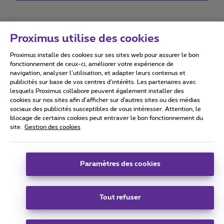
Proximus utilise des cookies
Proximus installe des cookies sur ses sites web pour assurer le bon
Conditions d'utilisation
Accessibility statement
fonctionnement de ceux-ci, améliorer votre expérience de
navigation, analyser l’utilisation, et adapter leurs contenus et
publicités sur base de vos centres d’intérêts. Les partenaires avec
lesquels Proximus collabore peuvent également installer des
cookies sur nos sites afin d’afficher sur d'autres sites ou des médias
sociaux des publicités susceptibles de vous intéresser. Attention, le
Tous droits réservés. ©
2026
Proximus
blocage de certains cookies peut entraver le bon fonctionnement du
site.
Gestion des cookies
Conditions générales, info consommateur
Liste des prix et tarifs
Accessibilité
Vie privée
Politique de gestion des cookies
Cookie manager
Coordonnées de l’entreprise
Paramètres des cookies
Ce site a été créé et est géré conformément au droit belge.
Boulevard du Roi Albert II 27 - B-1030 Bruxelles.
Tout refuser
Carrier & Wholesale Solutions