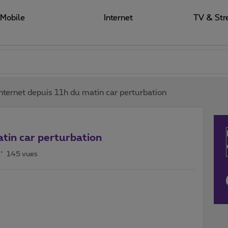
Mobile
Internet
TV & Str
internet depuis 11h du matin car perturbation
atin car perturbation
145 vues