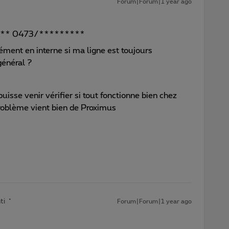
Forum|Forum|1 year ago
**** 0473/*********
ment en interne si ma ligne est toujours
général ?
puisse venir vérifier si tout fonctionne bien chez
roblème vient bien de Proximus
ti
Forum|Forum|1 year ago