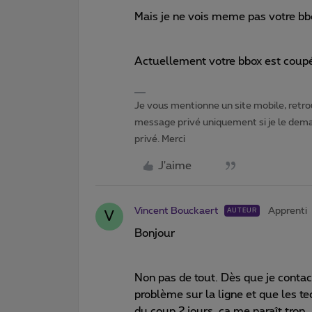
Mais je ne vois meme pas votre bbo
Actuellement votre bbox est coup
Je vous mentionne un site mobile, retrou
message privé uniquement si je le dema
privé. Merci
J'aime
Vincent Bouckaert
Apprenti
AUTEUR
V
Bonjour
Non pas de tout. Dès que je contact
problème sur la ligne et que les te
du coup 2 jours, ça me paraît trop.