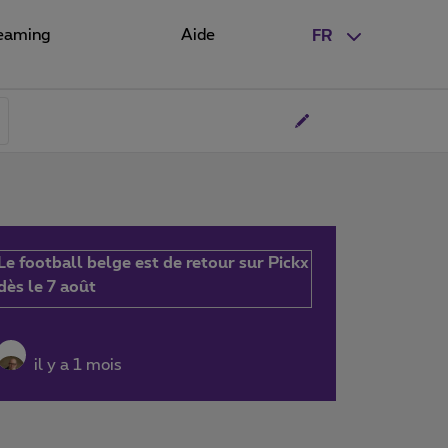
eaming
Aide
FR
Le football belge est de retour sur Pickx
dès le 7 août
il y a 1 mois