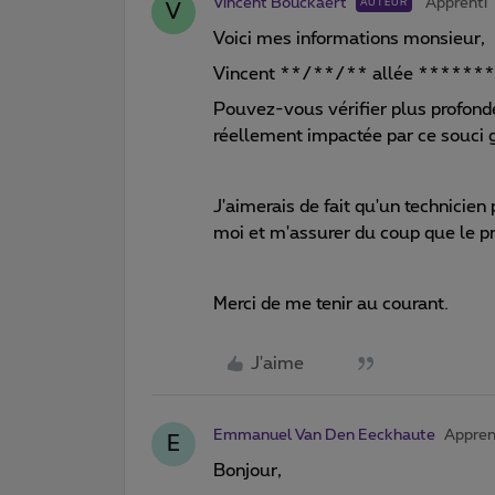
Vincent Bouckaert
Apprenti
AUTEUR
V
Voici mes informations monsieur,
Vincent **/**/** allée *****
Pouvez-vous vérifier plus profondé
réellement impactée par ce souci 
J'aimerais de fait qu'un technicien 
moi et m'assurer du coup que le p
Merci de me tenir au courant.
J'aime
Emmanuel Van Den Eeckhaute
Appren
E
Bonjour,