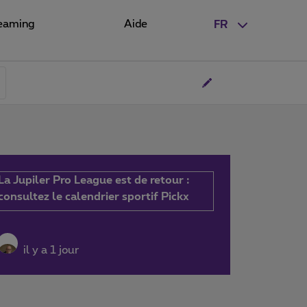
eaming
Aide
FR
La Jupiler Pro League est de retour :
consultez le calendrier sportif Pickx
il y a 1 jour