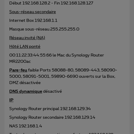
Début 192.168.128.2 - Fin 192.168.128.127
Sous-réseau secondaire
Internet Box 192.168.1.1
Masque sous-réseau 255.255.255.0
Réseau invité (NA)
Hôté LAN ponté
00:11:22:33:44:55:66 le Mac du Synology Router
MR2200ac
Pare-feu
faible Ports 58088-80, 58089-443, 58090-
5000, 58091-5001, 59890-6690 ouverts sur la Box,
DMZ désactivée
DNS dynamique
désactivé
IP
Synology Router principal 192.168.129.34
Synology Router secondaire 192.168.129.14
NAS 192.168.1.4