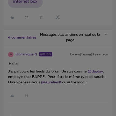
internet box
Messages plus anciens en haut de la
4 commentaires
page
Dominique N
Forum|Forum|1 year ago
AUTEUR
D
Hello,
J’ai parcouru les feeds du forum. Je suis comme
@depluv
,
employé chez BNPPF… Peut-être le même type de soucis.
Qu’en pensez-vous ​
@AurélienK
ou autre mod ?