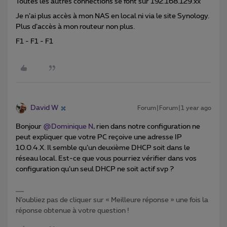
Toutes les autres connections se font sur 192.168.129.xx
Je n’ai plus accès à mon NAS en local ni via le site Synology.
Plus d’accès à mon routeur non plus.
F1 - F1 - F1
David W
Forum|Forum|1 year ago
Bonjour ​
@Dominique N
, rien dans notre configuration ne
peut expliquer que votre PC reçoive une adresse IP
10.0.4.X. Il semble qu’un deuxième DHCP soit dans le
réseau local. Est-ce que vous pourriez vérifier dans vos
configuration qu’un seul DHCP ne soit actif svp ?
N’oubliez pas de cliquer sur « Meilleure réponse » une fois la
réponse obtenue à votre question !