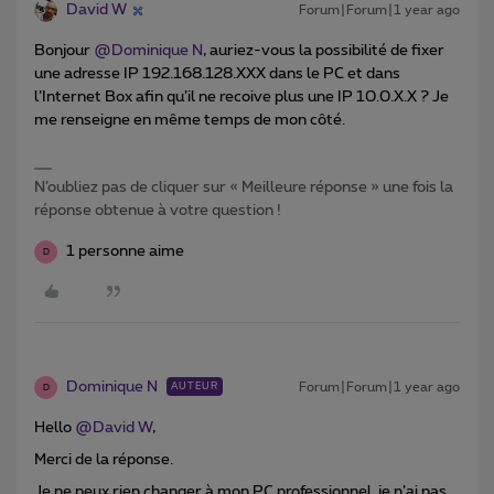
David W
Forum|Forum|1 year ago
Bonjour ​
@Dominique N
, auriez-vous la possibilité de fixer
une adresse IP 192.168.128.XXX dans le PC et dans
l’Internet Box afin qu’il ne recoive plus une IP 10.0.X.X ? Je
me renseigne en même temps de mon côté.
N’oubliez pas de cliquer sur « Meilleure réponse » une fois la
réponse obtenue à votre question !
1 personne aime
D
Dominique N
Forum|Forum|1 year ago
AUTEUR
D
Hello ​
@David W
,
Merci de la réponse.
Je ne peux rien changer à mon PC professionnel, je n’ai pas