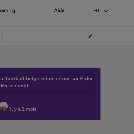
eaming
Aide
FR
Le football belge est de retour sur Pickx
dès le 7 août
il y a 1 mois