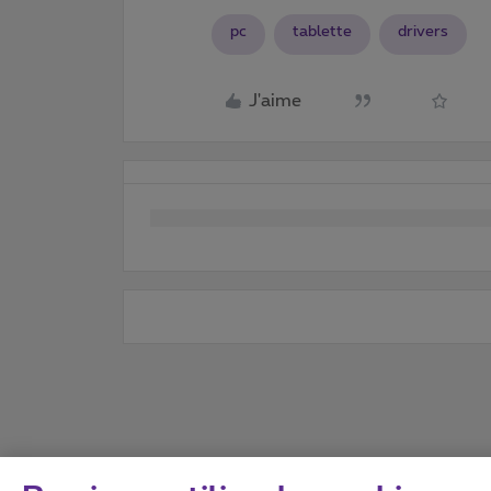
pc
tablette
drivers
J'aime