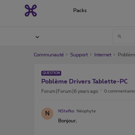
Packs
Communauté
Support
Internet
Poblème
QUESTION
Poblème Drivers Tablette-PC
Forum|Forum|6 years ago
0 commentaire
NStefko
Néophyte
N
Bonjour,