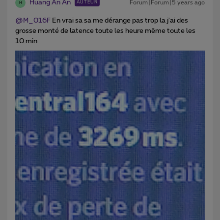
Huang An An
Forum|Forum|5 years ago
AUTEUR
H
@M_016F
En vrai sa sa me dérange pas trop la j'ai des
grosse monté de latence toute les heure même toute les
10 min