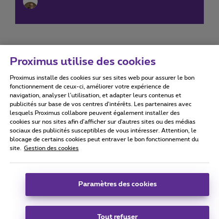
Proximus utilise des cookies
Proximus installe des cookies sur ses sites web pour assurer le bon
Conditions d'utilisation
Accessibility statement
fonctionnement de ceux-ci, améliorer votre expérience de
navigation, analyser l’utilisation, et adapter leurs contenus et
publicités sur base de vos centres d’intérêts. Les partenaires avec
lesquels Proximus collabore peuvent également installer des
cookies sur nos sites afin d’afficher sur d'autres sites ou des médias
sociaux des publicités susceptibles de vous intéresser. Attention, le
Tous droits réservés. ©
2026
Proximus
blocage de certains cookies peut entraver le bon fonctionnement du
site.
Gestion des cookies
Conditions générales, info consommateur
Liste des prix et tarifs
Accessibilité
Vie privée
Politique de gestion des cookies
Cookie manager
Coordonnées de l’entreprise
Paramètres des cookies
Ce site a été créé et est géré conformément au droit belge.
Boulevard du Roi Albert II 27 - B-1030 Bruxelles.
Tout refuser