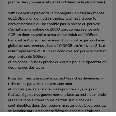
pompe , lacrymogène et dans l indifférence la plus totale )
suffis de voir le panier de la ménagère (le vital) augmente
de 150Euro ,on donne 2% d index une misère pour le
citoyen normale qui ne comble pas la baisse du pouvoir
d’achat ,sur un salaire de 2000 Euro sa représente que
40Euro donc pouvoir d achat qui se réduit de 110Euro.
Par contre 2 % sur les revenus d un ministre qui touche au
global de ses revenus ,disons 10 000Euro/mois les 2 % d
index représente 200Euro et donc vois son pouvoir d’achat
augmentez de 50Euro
et on donne un index proche du double pour l augmentation
des charges des loyez
Nous sommes une société ou c est les riches deviennes +
riche et les pauvres + pauvre ,une honte .
et on masque tous çà avec de la poudre au yeux ,pour
flattez l égo de nos gouvernement face au reste du monde .
qui se pavane à grand coups de frais sur le dos des
contribuables dans des rebuion ministériel et à l europe ,qui
se termine par un bon resto 5étoiles encore au frais des