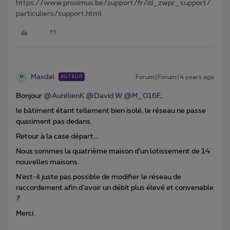
https://www.proximus.be/support/fr/id_zwpr_support/
particuliers/support.html
Maxdal
Forum|Forum|4 years ago
AUTEUR
M
Bonjour
@AurélienK
@David W
@M_016F
,
le bâtiment étant tellement bien isolé, le réseau ne passe
quasiment pas dedans.
Retour à la case départ…
Nous sommes la quatrième maison d’un lotissement de 14
nouvelles maisons.
N’est-il juste pas possible de modifier le réseau de
raccordement afin d’avoir un débit plus élevé et convenable
?
Merci.