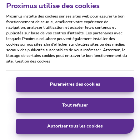
contribuables et oui eux peuvent faire des notes de frais
Proximus utilise des cookies
resto ,pour leur temps de midi ,pourquoi un vendeur chez
GB ne peux t-il pas aussi déduire de ses revenus imposable
Proximus installe des cookies sur ses sites web pour assurer le bon
un resto pour ses temps de midi !!
fonctionnement de ceux-ci, améliorer votre expérience de
navigation, analyser l’utilisation, et adapter leurs contenus et
Voila me suis encore laissez allez .
publicités sur base de vos centres d’intérêts. Les partenaires avec
lesquels Proximus collabore peuvent également installer des
cookies sur nos sites afin d’afficher sur d'autres sites ou des médias
sociaux des publicités susceptibles de vous intéresser. Attention, le
blocage de certains cookies peut entraver le bon fonctionnement du
site.
Gestion des cookies
Paramètres des cookies
Actifed2
Forum|Forum|4 years ago
A
Tout refuser
@fred212 calme clame vous vous emportez la
.
Autoriser tous les cookies
Il a toujours rien de prévu chez vous sinon ? Moi j’ai pas
encore contacter unifiber mais de toute façon vu la tonne