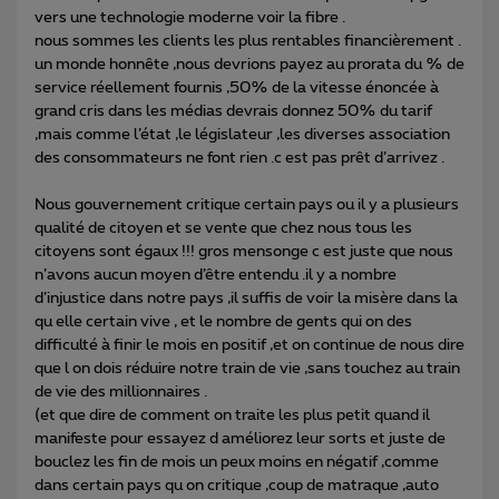
vers une technologie moderne voir la fibre .
nous sommes les clients les plus rentables financièrement .
un monde honnête ,nous devrions payez au prorata du % de
service réellement fournis ,50% de la vitesse énoncée à
grand cris dans les médias devrais donnez 50% du tarif
,mais comme l’état ,le législateur ,les diverses association
des consommateurs ne font rien .c est pas prêt d’arrivez .
Nous gouvernement critique certain pays ou il y a plusieurs
qualité de citoyen et se vente que chez nous tous les
citoyens sont égaux !!! gros mensonge c est juste que nous
n’avons aucun moyen d’être entendu .il y a nombre
d’injustice dans notre pays ,il suffis de voir la misère dans la
qu elle certain vive , et le nombre de gents qui on des
difficulté à finir le mois en positif ,et on continue de nous dire
que l on dois réduire notre train de vie ,sans touchez au train
de vie des millionnaires .
(et que dire de comment on traite les plus petit quand il
manifeste pour essayez d améliorez leur sorts et juste de
bouclez les fin de mois un peux moins en négatif ,comme
dans certain pays qu on critique ,coup de matraque ,auto