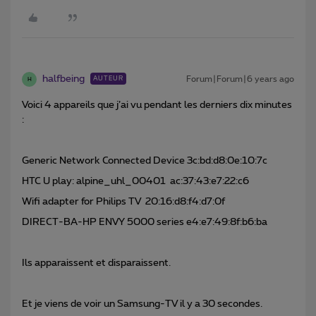
halfbeing
Forum|Forum|6 years ago
AUTEUR
H
Voici 4 appareils que j’ai vu pendant les derniers dix minutes
:
Generic Network Connected Device 3c:bd:d8:0e:10:7c
HTC U play: alpine_uhl_00401 ac:37:43:e7:22:c6
Wifi adapter for Philips TV 20:16:d8:f4:d7:0f
DIRECT-BA-HP ENVY 5000 series e4:e7:49:8f:b6:ba
Ils apparaissent et disparaissent.
Et je viens de voir un Samsung-TV il y a 30 secondes.