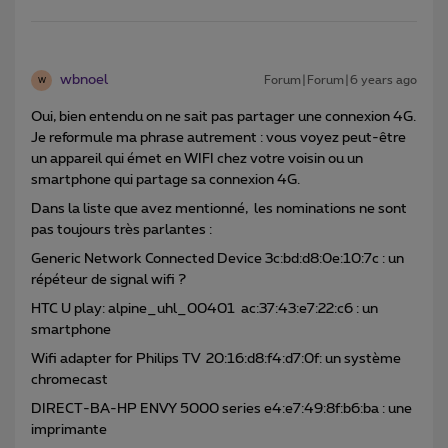
wbnoel
Forum|Forum|6 years ago
W
Oui, bien entendu on ne sait pas partager une connexion 4G.
Je reformule ma phrase autrement : vous voyez peut-être
un appareil qui émet en WIFI chez votre voisin ou un
smartphone qui partage sa connexion 4G.
Dans la liste que avez mentionné, les nominations ne sont
pas toujours très parlantes :
Generic Network Connected Device 3c:bd:d8:0e:10:7c : un
répéteur de signal wifi ?
HTC U play: alpine_uhl_00401 ac:37:43:e7:22:c6 : un
smartphone
Wifi adapter for Philips TV 20:16:d8:f4:d7:0f: un système
chromecast
DIRECT-BA-HP ENVY 5000 series e4:e7:49:8f:b6:ba : une
imprimante