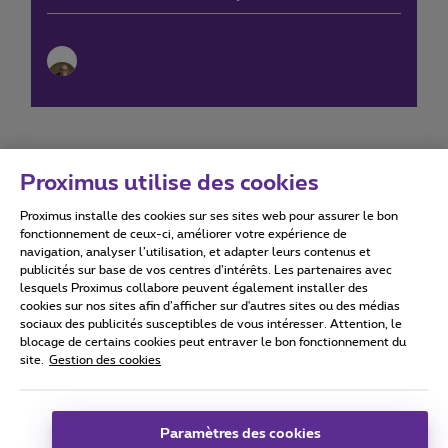
Proximus utilise des cookies
Proximus installe des cookies sur ses sites web pour assurer le bon
Conditions d'utilisation
Accessibility statement
fonctionnement de ceux-ci, améliorer votre expérience de
navigation, analyser l’utilisation, et adapter leurs contenus et
publicités sur base de vos centres d’intérêts. Les partenaires avec
lesquels Proximus collabore peuvent également installer des
cookies sur nos sites afin d’afficher sur d'autres sites ou des médias
sociaux des publicités susceptibles de vous intéresser. Attention, le
Tous droits réservés. ©
2026
Proximus
blocage de certains cookies peut entraver le bon fonctionnement du
site.
Gestion des cookies
Conditions générales, info consommateur
Liste des prix et tarifs
Accessibilité
Vie privée
Politique de gestion des cookies
Cookie manager
Coordonnées de l’entreprise
Paramètres des cookies
Ce site a été créé et est géré conformément au droit belge.