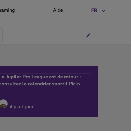
eaming
Aide
FR
La Jupiler Pro League est de retour :
consultez le calendrier sportif Pickx
il y a 1 jour