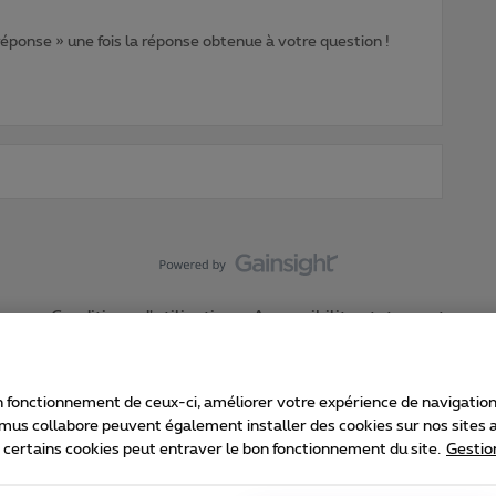
 réponse » une fois la réponse obtenue à votre question !
Conditions d'utilisation
Accessibility statement
 fonctionnement de ceux-ci, améliorer votre expérience de navigation, a
imus collabore peuvent également installer des cookies sur nos sites af
e certains cookies peut entraver le bon fonctionnement du site.
Gestio
Proximus
consommateur
Liste des prix et tarifs
Accessibilité