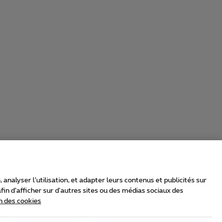
nalyser l’utilisation, et adapter leurs contenus et publicités sur
in d’afficher sur d'autres sites ou des médias sociaux des
n des cookies