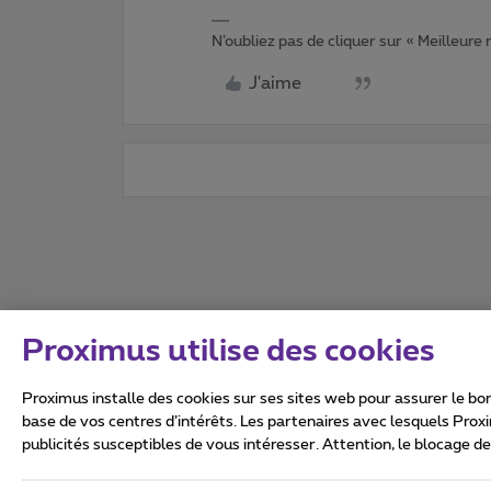
N’oubliez pas de cliquer sur « Meilleure
J'aime
Proximus utilise des cookies
Proximus installe des cookies sur ses sites web pour assurer le bon
base de vos centres d’intérêts. Les partenaires avec lesquels Prox
publicités susceptibles de vous intéresser. Attention, le blocage d
Tous droits réservés. ©
2026
Conditions générales, info 