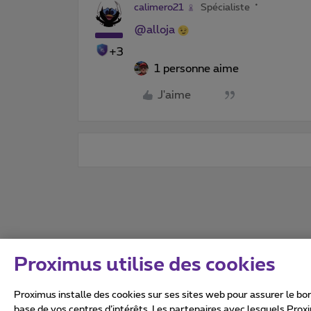
calimero21
Spécialiste
@alloja
+3
1 personne aime
J'aime
Proximus utilise des cookies
Proximus installe des cookies sur ses sites web pour assurer le bon
base de vos centres d’intérêts. Les partenaires avec lesquels Prox