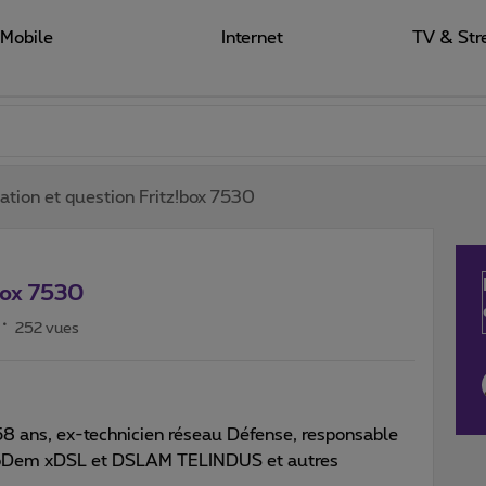
Mobile
Internet
TV & Str
ation et question Fritz!box 7530
box 7530
252 vues
 58 ans, ex-technicien réseau Défense, responsable
MoDem xDSL et DSLAM TELINDUS et autres