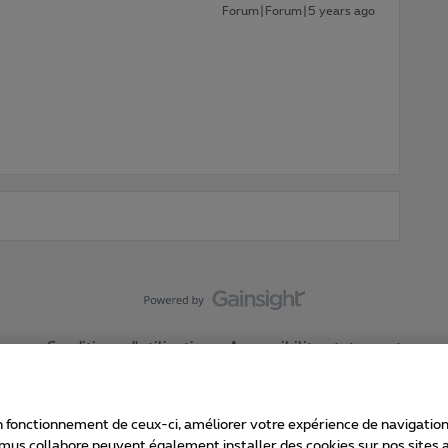
Forum|Forum|5 years ago
Conditions d'utilisation
Accessibility statement
 fonctionnement de ceux-ci, améliorer votre expérience de navigation, a
imus collabore peuvent également installer des cookies sur nos sites af